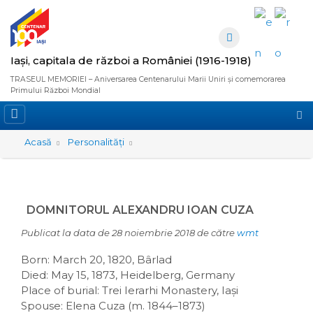
Iași, capitala de război a României (1916-1918)
TRASEUL MEMORIEI – Aniversarea Centenarului Marii Uniri și comemorarea
Primului Război Mondial
Căut
Acasă
Personalități
Domnitorul Alexandru Ioan Cuza...
DOMNITORUL ALEXANDRU IOAN CUZA
Publicat la data de
28 noiembrie 2018
de către
wmt
Born: March 20, 1820, Bârlad
Died: May 15, 1873, Heidelberg, Germany
Place of burial: Trei Ierarhi Monastery, Iași
Spouse: Elena Cuza (m. 1844–1873)