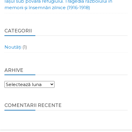
Iașul sub povara refugiului. Tragedia războiului în
memorii și însemnări zilnice (1916-1918)
CATEGORII
Noutăți
(1)
ARHIVE
Arhive
COMENTARII RECENTE